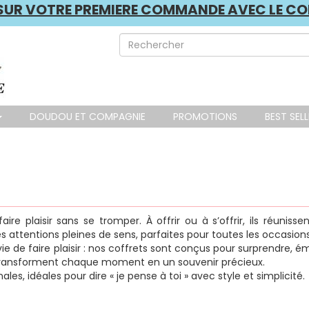
E SUR VOTRE PREMIERE COMMANDE AVEC LE C
DOUDOU ET COMPAGNIE
PROMOTIONS
BEST SEL
re plaisir sans se tromper. À offrir ou à s’offrir, ils réunisse
 attentions pleines de sens, parfaites pour toutes les occasions
e de faire plaisir : nos coffrets sont conçus pour surprendre, ém
 ils transforment chaque moment en un souvenir précieux.
es, idéales pour dire « je pense à toi » avec style et simplicité.