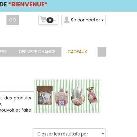
ODE
*BIENVENUE*
Se connecter
0
LERS
DERNIERE CHANCE
CADEAUX
nt des produits
.
ouvoir et faire