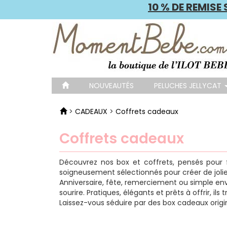
10 % DE REMIS
NOUVEAUTÉS
PELUCHES JELLYCAT
>
CADEAUX
>
Coffrets cadeaux
Coffrets cadeaux
Découvrez nos box et coffrets, pensés pour fai
soigneusement sélectionnés pour créer de jolies
Anniversaire, fête, remerciement ou simple envi
sourire. Pratiques, élégants et prêts à offrir,
Laissez-vous séduire par des box cadeaux original