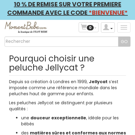
10 % DE REMISE SUR VOTRE PREMIERE
COMMANDE AVEC LE CODE
*BIENVENUE*
0
Pourquoi choisir une
peluche Jellycat ?
Depuis sa création à Londres en 1999,
Jellycat
s’est
imposée comme une référence mondiale dans les
peluches haut de gamme pour enfants.
Les peluches Jellycat se distinguent par plusieurs
qualités :
une
douceur exceptionnelle
, idéale pour les
bébés
des
matières sûres et conformes aux normes