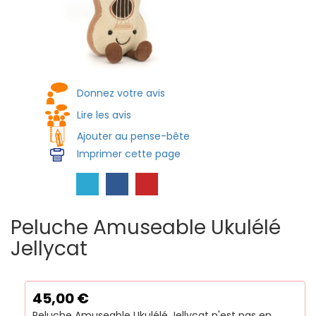
Donnez votre avis
Lire les avis
Ajouter au pense-bête
Imprimer cette page
Peluche Amuseable Ukulélé
Jellycat
45,00
€
Peluche Amuseable Ukulélé Jellycat n'est pas en