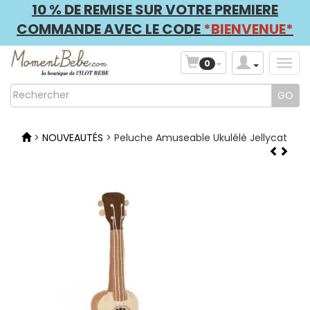
10 % DE REMISE SUR VOTRE PREMIERE
COMMANDE AVEC LE CODE
*BIENVENUE*
0
>
NOUVEAUTÉS
> Peluche Amuseable Ukulélé Jellycat